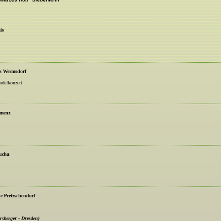
is
ss Wermsdorf
ndelkonzert
amenz
eucha
he Pretzschendorf
sberger - Dresden)