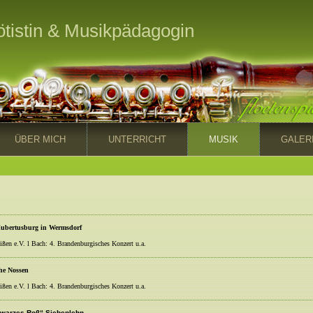
Flötistin & Musikpädagogin
ÜBER MICH
UNTERRICHT
MUSIK
GALER
Hubertusburg in Wermsdorf
ßen e.V. l Bach: 4. Brandenburgisches Konzert u.a.
rche Nossen
ßen e.V. l Bach: 4. Brandenburgisches Konzert u.a.
chwarzes Roß“ Siebenlehn