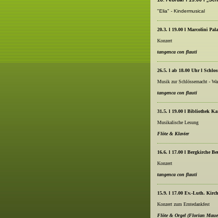
"Elia" - Kindermusical
20.3. l 19.00 l Marcolini Pala
Konzert
tangenca con flauti
26.5. l ab 18.00 Uhr l Schlo
Musik zur Schlössernacht - Wa
tangenca con flauti
31.5. l 19.00 l Bibliothek K
Musikalische Lesung
Flöte & Klavier
16.6. l 17.00 l Bergkirche B
Konzert
tangenca con flauti
15.9. l 17.00 Ev.-Luth. Kirc
Konzert zum Erntedankfest
Flöte & Orgel (Florian Mauer