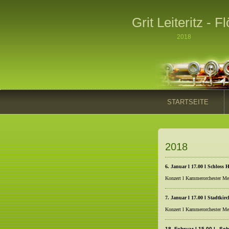
Grit Leiteritz - 
2018
STARTSEITE
2018
6. Januar l
17.00 l
Schloss 
Konzert l Kammerorchester Mei
7. Januar l
17.00 l
Stadtki
Konzert l Kammerorchester Mei
18. Februar l 15.00 l „S