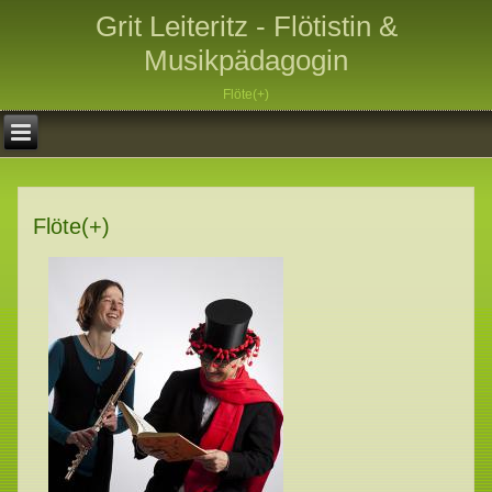
Grit Leiteritz - Flötistin &
Musikpädagogin
Flöte(+)
Flöte(+)